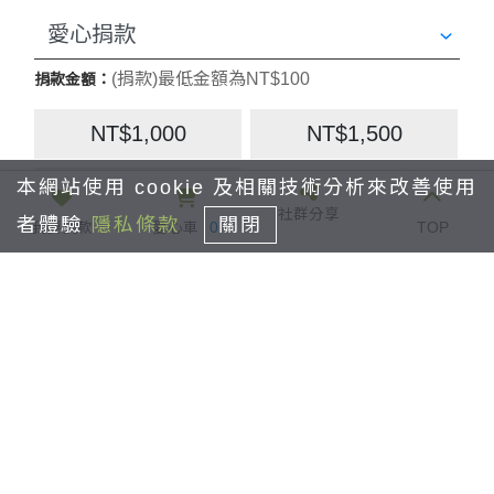
(捐款)最低金額為NT$100
捐款金額：
NT$1,000
NT$1,500
本網站使用 cookie 及相關技術分析來改善使用
NT$2,500
社群分享
者體驗
隱私條款
關閉
我要捐款
愛心車
0
TOP
NT$
付款方式：
信用卡
7-11 ibon
條碼繳費單
全家Famiport