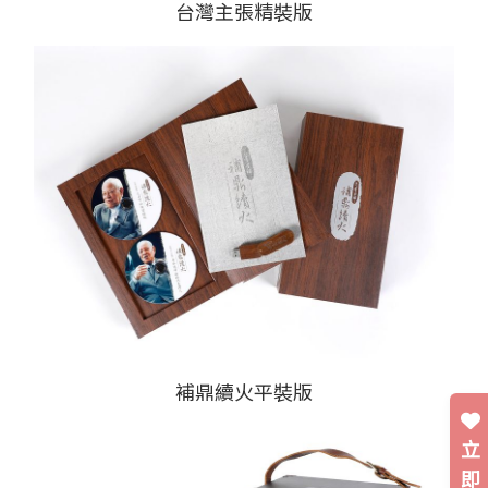
台灣主張精裝版
補鼎續火平裝版
立
即