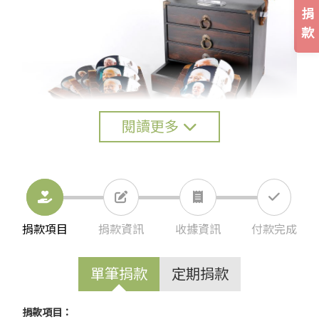
捐
款
閱讀更多
補鼎續火精裝版
捐款項目
捐款資訊
收據資訊
付款完成
單筆捐款
定期捐款
捐款項目：