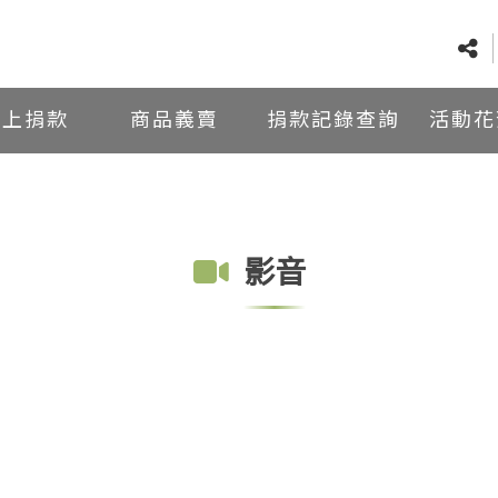
線上捐款
商品義賣
捐款記錄查詢
活動花
影音