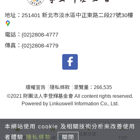
地址：
251401 新北市淡水區中正東路二段27號30樓
電話：
(02)2808-4777
傳真：
(02)2808-4779
版權宣告
隱私條款
瀏覽量：266,535
©2021 財團法人李登輝基金會 All content rights reserved.
Powered by Linkuswell Information Co., Ltd.
本網站使用 cookie 及相關技術分析來改善使用
社群分享
者體驗
隱私條款
關閉
我要捐款
愛心車
0
TOP