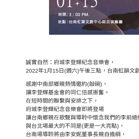
誠實自然：府城李登輝紀念音樂會，
2022年1月15日(週六)午後三點，台南虹韻文
感謝中南部鄉親熱情邀約(敲碗)，
讓李登輝基金會的同仁倍感振奮。
在短時間的聯繫與安排之下，
府城李登輝紀念音樂會即將登場
讓台南鄉親在歌聲與導聆中懷念我們的李前總
與台北場最大的不同是(更是一大亮點)，
台南場導聆將由李安妮董事長親自擔綱，