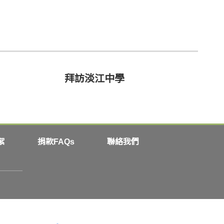
拜訪淡江中學
絮
捐款FAQs
聯絡我們