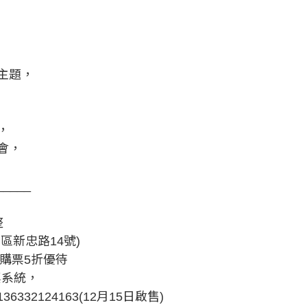
主題，
，
會，
_____
整
區新忠路14號)
購票5折優待
票系統，
19136332124163
(12月15日啟售)