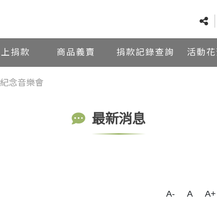
線上捐款
商品義賣
捐款記錄查詢
活動花
紀念音樂會
最新消息
A-
A
A+