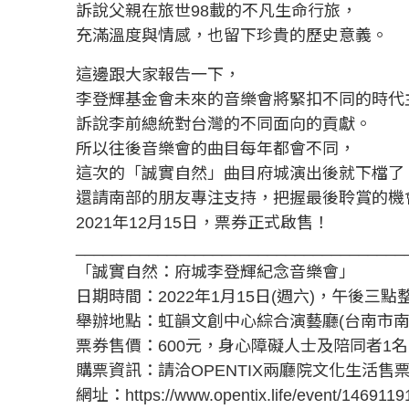
訴說父親在旅世98載的不凡生命行旅，
充滿溫度與情感，也留下珍貴的歷史意義。
這邊跟大家報告一下，
李登輝基金會未來的音樂會將緊扣不同的時代
訴說李前總統對台灣的不同面向的貢獻。
所以往後音樂會的曲目每年都會不同，
這次的「誠實自然」曲目府城演出後就下檔了
還請南部的朋友專注支持，把握最後聆賞的機
2021年12月15日，票券正式啟售！
____________________________________
「誠實自然：府城李登輝紀念音樂會」
日期時間：2022年1月15日(週六)，午後三點
舉辦地點：虹韻文創中心綜合演藝廳(台南市南
票券售價：600元，身心障礙人士及陪同者1名
購票資訊：請洽OPENTIX兩廳院文化生活售
網址：
https://www.opentix.life/event/14691