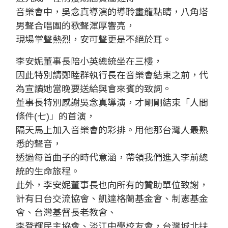
音樂會中，吳念真導演的導聆畫龍點睛，八角塔
男聲合唱團的歌聲渾厚響亮，
現場掌聲熱烈，安可聲更是不絕於耳。
李安妮董事長陪小英總統坐在三樓，
因此特別請鄭睦群執行長在音樂會結束之前，代
為宣讀她當晚要送給與會來賓的致詞。
董事長特別感謝吳念真導演，才剛剛結束「人間
條件(七)」的首演，
隔天馬上加入音樂會的彩排。用他那台灣人最熟
悉的聲音，
透過每首曲子的時代意涵，帶領我們進入李前總
統的生命旅程。
此外，李安妮董事長也向所有的贊助單位致謝，
計有日台交流協會、凱達格蘭基金會、制憲基金
會、台灣基督長老教會、
李登輝民主協會、淡江中學校友會，台灣城北扶