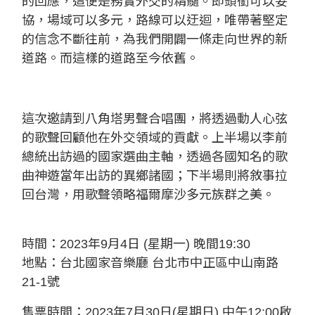
的回應，這便是務實外交的精髓。即頭銜可以妥
協，場域可以多元，路線可以迂迴，唯帶著堅定
的信念不斷往前，為我們開闢一條走向世界的新
道路。而這樣的道路至今依舊。
這次邀請到八角塔男聲合唱團，將透過動人心弦
的歌聲回顧他在外交領域的貢獻。上半場以李前
總統出訪過的國家選曲主軸，透過各國知名的歌
曲神遊當年出訪的異鄉諸國；下半場則將敘事拉
回台灣，用歌聲領略福爾摩沙多元族群之美。
時間：2023年9月4日 (星期一) 晚間19:30
地點：台北國家音樂廳 台北市中正區中山南路
21-1號
售票時間：2023年7月30日(星期日) 中午12:00啟